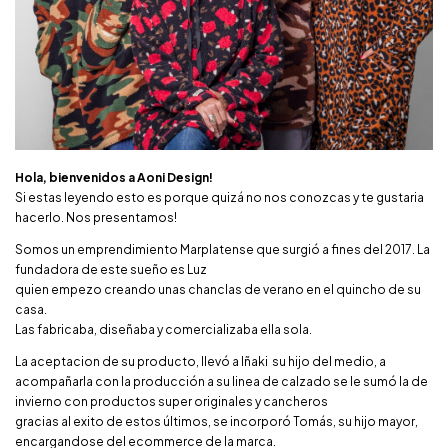
Hola, bienvenidos a Aoni Design!
Si estas leyendo esto es porque quizá no nos conozcas y te gustaria
hacerlo. Nos presentamos!
Somos un emprendimiento Marplatense que surgió a fines del 2017. La
fundadora de este sueño es Luz
quien empezo creando unas chanclas de verano en el quincho de su
casa.
Las fabricaba, diseñaba y comercializaba ella sola.
La aceptacion de su producto, llevó a Iñaki su hijo del medio, a
acompañarla con la producción a su linea de calzado se le sumó la de
invierno con productos super originales y cancheros
gracias al exito de estos últimos, se incorporó Tomás, su hijo mayor,
encargandose del ecommerce de la marca.