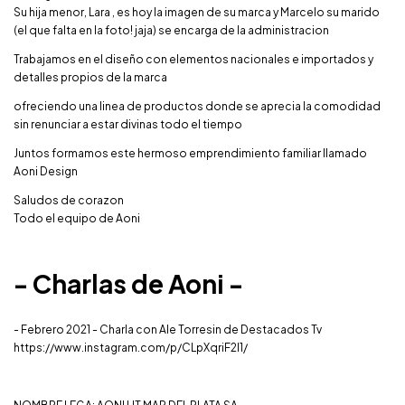
Su hija menor, Lara , es hoy la imagen de su marca y Marcelo su marido
(el que falta en la foto! jaja) se encarga de la administracion
Trabajamos en el diseño con elementos nacionales e importados y
detalles propios de la marca
ofreciendo una linea de productos donde se aprecia la comodidad
sin renunciar a estar divinas todo el tiempo
Juntos formamos este hermoso emprendimiento familiar llamado
Aoni Design
Saludos de corazon
Todo el equipo de Aoni
- Charlas de Aoni -
- Febrero 2021 - Charla con Ale Torresin de Destacados Tv
https://www.instagram.com/p/CLpXqriF2I1/