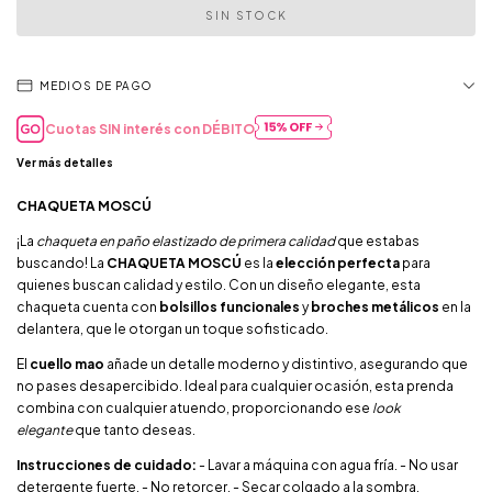
MEDIOS DE PAGO
Cuotas SIN interés con
DÉBITO
Ver más detalles
CHAQUETA MOSCÚ
¡La
chaqueta en paño elastizado de primera calidad
que estabas
buscando! La
CHAQUETA MOSCÚ
es la
elección perfecta
para
quienes buscan calidad y estilo. Con un diseño elegante, esta
chaqueta cuenta con
bolsillos funcionales
y
broches metálicos
en la
delantera, que le otorgan un toque sofisticado.
El
cuello mao
añade un detalle moderno y distintivo, asegurando que
no pases desapercibido. Ideal para cualquier ocasión, esta prenda
combina con cualquier atuendo, proporcionando ese
look
elegante
que tanto deseas.
Instrucciones de cuidado:
- Lavar a máquina con agua fría. - No usar
detergente fuerte. - No retorcer. - Secar colgado a la sombra.