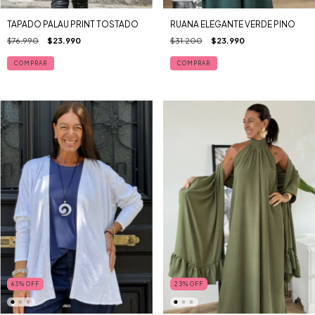
TAPADO PALAU PRINT TOSTADO
RUANA ELEGANTE VERDE PINO
$76.990
$23.990
$31.200
$23.990
COMPRAR
63
%
OFF
23
%
OFF