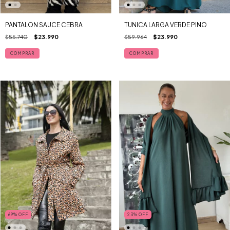
PANTALON SAUCE CEBRA
TUNICA LARGA VERDE PINO
$55.740
$23.990
$59.964
$23.990
COMPRAR
69
%
OFF
23
%
OFF