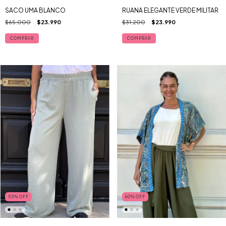
SACO UMA BLANCO
RUANA ELEGANTE VERDE MILITAR
$65.000
$23.990
$31.200
$23.990
55
%
OFF
60
%
OFF