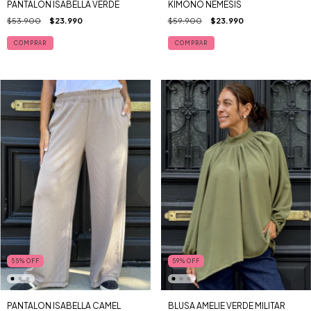
PANTALON ISABELLA VERDE
KIMONO NEMESIS
$53.900
$23.990
$59.900
$23.990
COMPRAR
55
%
OFF
59
%
OFF
PANTALON ISABELLA CAMEL
BLUSA AMELIE VERDE MILITAR