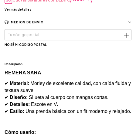
Cuotas SIN interés con
DÉBITO
Ver más detalles
MEDIOS DE ENVÍO
CAMBIAR CP
Entregas para el CP:
NO SÉ MI CÓDIGO POSTAL
Descripción
REMERA SARA
✔
Material:
Morley de excelente calidad, con caída fluida y
textura suave.
✔
Diseño:
Silueta al cuerpo con mangas cortas.
✔
Detalles:
Escote en V.
✔
Estilo:
Una prenda básica con un fit moderno y relajado.
Cómo usarlo: