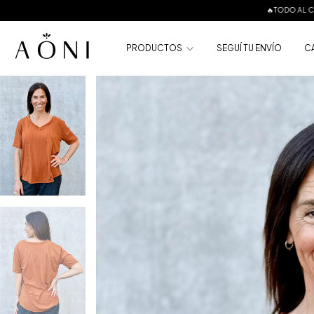
🔥TODO AL COSTO🔥
🔥TODO
PRODUCTOS
SEGUÍ TU ENVÍO
C