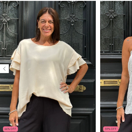
66
%
OFF
59
%
OFF