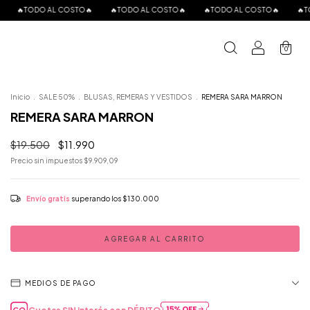
TO🔥
🔥TODO AL COSTO🔥
🔥TODO AL COSTO🔥
🔥TODO AL COSTO🔥
0
Inicio
.
SALE 50%
.
BLUSAS, REMERAS Y VESTIDOS
.
REMERA SARA MARRON
REMERA SARA MARRON
$19.500
$11.990
Precio sin impuestos
$9.909,09
Envío gratis
superando los
$130.000
MEDIOS DE PAGO