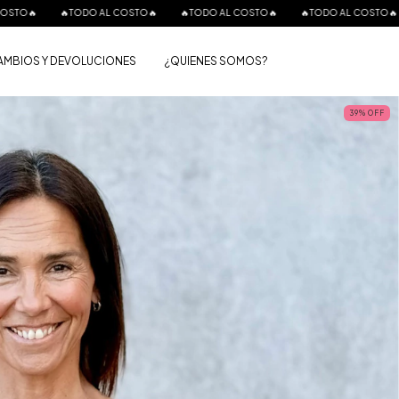
 AL COSTO🔥
🔥TODO AL COSTO🔥
🔥TODO AL COSTO🔥
🔥TODO AL COS
AMBIOS Y DEVOLUCIONES
¿QUIENES SOMOS?
39
%
OFF