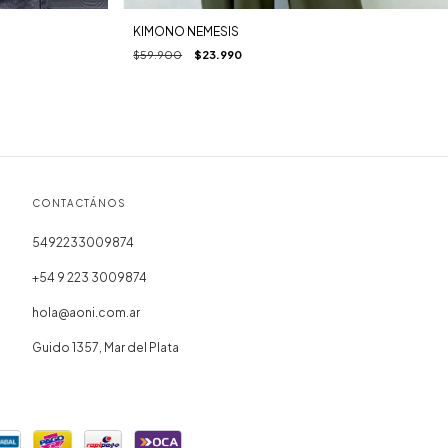
KIMONO NEMESIS
$59.900
$23.990
CONTACTÁNOS
5492233009874
+54 9 223 3009874
hola@aoni.com.ar
Guido 1357, Mar del Plata